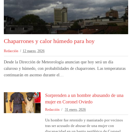
Chaparrones y calor húmedo para hoy
Redacción
12 marzo, 2026
Desde la Dirección de Meteorología anuncian que hoy será un día
caluroso y húmedo, con probabilidades de chaparrones. Las temperaturas
continuarán en ascenso durante el…
Sorprenden a un hombre abusando de una
mujer en Coronel Oviedo
Redacción
31 enero, 2026
Un hombre fue retenido y maniatado por vecinos
tras ser acusado de abusar de una mujer con
discapacidad en un barrio periférico de Coronel