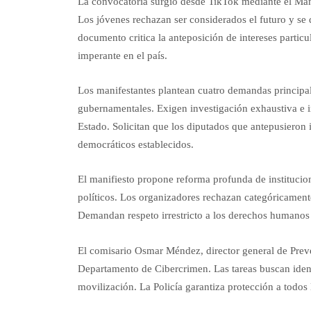
La convocatoria surgió desde TikTok mediante el Man
Los jóvenes rechazan ser considerados el futuro y se
documento critica la anteposición de intereses partic
imperante en el país.
Los manifestantes plantean cuatro demandas principal
gubernamentales. Exigen investigación exhaustiva e 
Estado. Solicitan que los diputados que antepusieron
democráticos establecidos.
El manifiesto propone reforma profunda de institucion
políticos. Los organizadores rechazan categóricamente 
Demandan respeto irrestricto a los derechos humanos y
El comisario Osmar Méndez, director general de Preve
Departamento de Cibercrimen. Las tareas buscan identi
movilización. La Policía garantiza protección a todos 