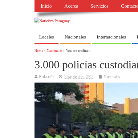
Inicio
Acerca
Servicios
Contact
Locales
Nacionales
Internacionales
Home
»
Nacionales
» You are reading »
3.000 policías custodi
Redacción
26 septiembre, 2025
Nacionales