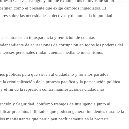
ifiesto Gen Z – Paraguay, donde exponen los motivos de su protesta.
 definen como el presente que exige cambios inmediatos. El
ulares sobre las necesidades colectivas y denuncia la impunidad
es centradas en transparencia y rendición de cuentas
independiente de acusaciones de corrupción en todos los poderes del
 intereses personales rindan cuentas mediante mecanismos
es públicas para que sirvan al ciudadano y no a los partidos
la criminalización de la protesta pacífica y la persecución política.
 el fin de la represión contra manifestaciones ciudadanas.
nción y Seguridad, confirmó trabajos de inteligencia junto al
ficar presuntos infiltrados que podrían generar incidentes durante la
los manifestantes que participen pacíficamente en la protesta.