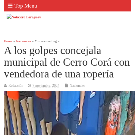
Top Menu
Home
»
Nacionales
» You are reading »
A los golpes concejala
municipal de Cerro Corá con
vendedora de una ropería
Redacción
7 noviembre, 2024
Nacionales