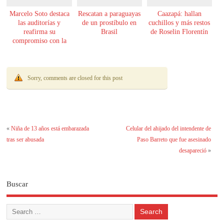
Marcelo Soto destaca
Rescatan a paraguayas
Caazapá: hallan
las auditorías y
de un prostíbulo en
cuchillos y más restos
reafirma su
Brasil
de Roselin Florentín
compromiso con la
transparencia
Sorry, comments are closed for this post
«
Niña de 13 años está embarazada
Celular del ahijado del intendente de
tras ser abusada
Paso Barreto que fue asesinado
desapareció
»
Buscar