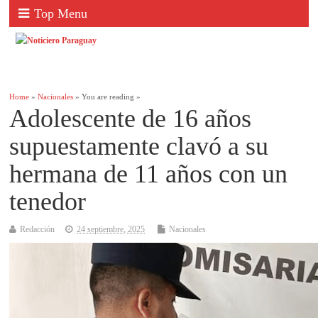
Top Menu
Home
»
Nacionales
» You are reading »
Adolescente de 16 años
supuestamente clavó a su
hermana de 11 años con un
tenedor
Redacción
24 septiembre, 2025
Nacionales