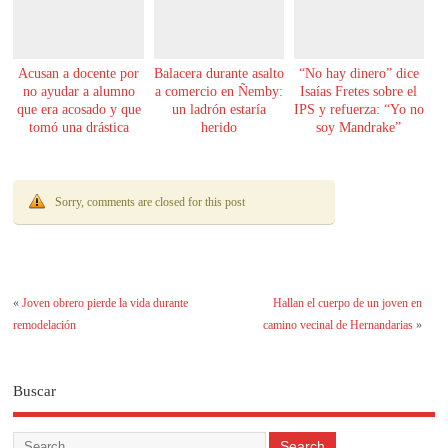
Acusan a docente por
Balacera durante asalto
“No hay dinero” dice
no ayudar a alumno
a comercio en Ñemby:
Isaías Fretes sobre el
que era acosado y que
un ladrón estaría
IPS y refuerza: “Yo no
tomó una drástica
herido
soy Mandrake”
decisión
Sorry, comments are closed for this post
«
Joven obrero pierde la vida durante
Hallan el cuerpo de un joven en
remodelación
camino vecinal de Hernandarias
»
Buscar