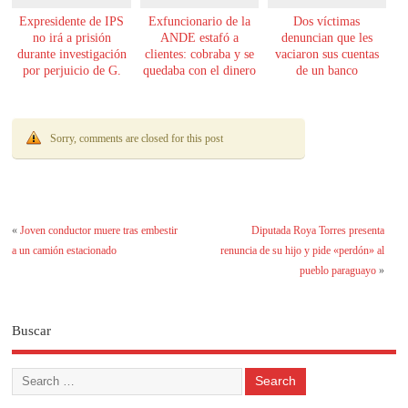
Expresidente de IPS
Exfuncionario de la
Dos víctimas
no irá a prisión
ANDE estafó a
denuncian que les
durante investigación
clientes: cobraba y se
vaciaron sus cuentas
por perjuicio de G.
quedaba con el dinero
de un banco
61.000 millones
Sorry, comments are closed for this post
«
Joven conductor muere tras embestir
Diputada Roya Torres presenta
a un camión estacionado
renuncia de su hijo y pide «perdón» al
pueblo paraguayo
»
Buscar