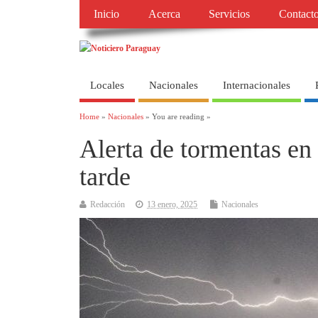
Inicio
Acerca
Servicios
Contact
Locales
Nacionales
Internacionales
Home
»
Nacionales
» You are reading »
Alerta de tormentas en 
tarde
Redacción
13 enero, 2025
Nacionales