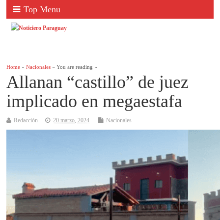
Top Menu
Home
»
Nacionales
» You are reading »
Allanan “castillo” de juez
implicado en megaestafa
Redacción
20 marzo, 2024
Nacionales