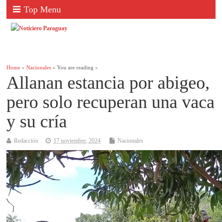
Top Menu
Home
»
Nacionales
» You are reading »
Allanan estancia por abigeo,
pero solo recuperan una vaca
y su cría
Redacción
17 noviembre, 2024
Nacionales