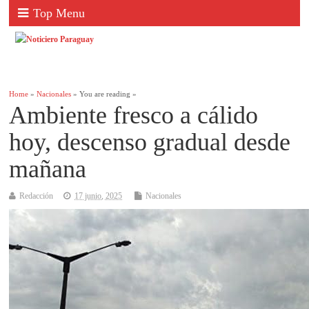
Top Menu
Home
»
Nacionales
» You are reading »
Ambiente fresco a cálido
hoy, descenso gradual desde
mañana
Redacción
17 junio, 2025
Nacionales