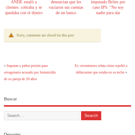
ANDE estafó a
denuncian que les
imputado Brítez por
clientes: cobraba y se
vaciaron sus cuentas
caso IPS: “No soy
quedaba con el dinero
de un banco
nadie para dar
lecciones de moral”
Sorry, comments are closed for this post
«
Imputan y piden prisión para
Ex viceministro relata cómo repelió a
sexagenario acusado por feminicidio
delincuente que estaba en su techo
»
de su pareja de 20 años
Buscar
Deportes