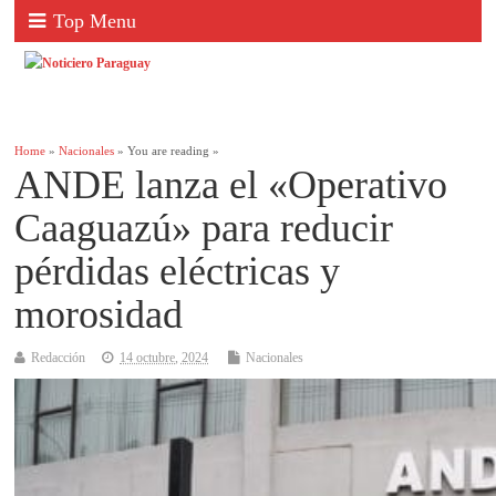
Top Menu
Home
»
Nacionales
» You are reading »
ANDE lanza el «Operativo
Caaguazú» para reducir
pérdidas eléctricas y
morosidad
Redacción
14 octubre, 2024
Nacionales