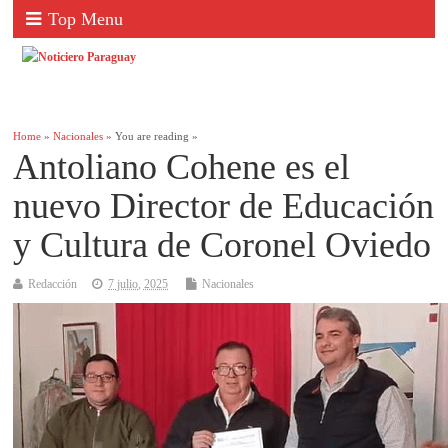
Top Menu
Home
»
Nacionales
» You are reading »
Antoliano Cohene es el
nuevo Director de Educación
y Cultura de Coronel Oviedo
Redacción
7 julio, 2025
Nacionales