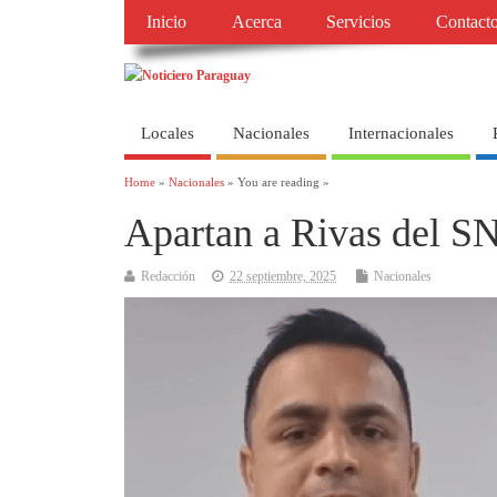
Inicio
Acerca
Servicios
Contact
Locales
Nacionales
Internacionales
Home
»
Nacionales
» You are reading »
Apartan a Rivas del SN
Redacción
22 septiembre, 2025
Nacionales