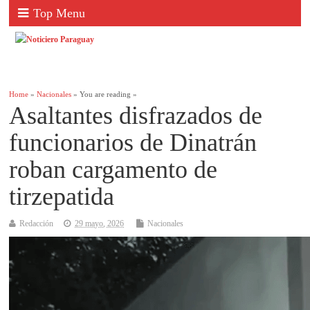
Top Menu
Home
»
Nacionales
» You are reading »
Asaltantes disfrazados de
funcionarios de Dinatrán
roban cargamento de
tirzepatida
Redacción
29 mayo, 2026
Nacionales