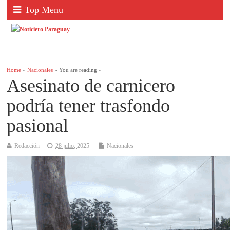
Top Menu
Home
»
Nacionales
» You are reading »
Asesinato de carnicero
podría tener trasfondo
pasional
Redacción
28 julio, 2025
Nacionales