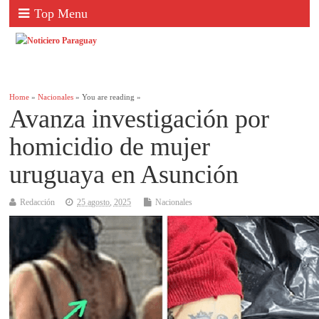
Top Menu
Home
»
Nacionales
» You are reading »
Avanza investigación por
homicidio de mujer
uruguaya en Asunción
Redacción
25 agosto, 2025
Nacionales