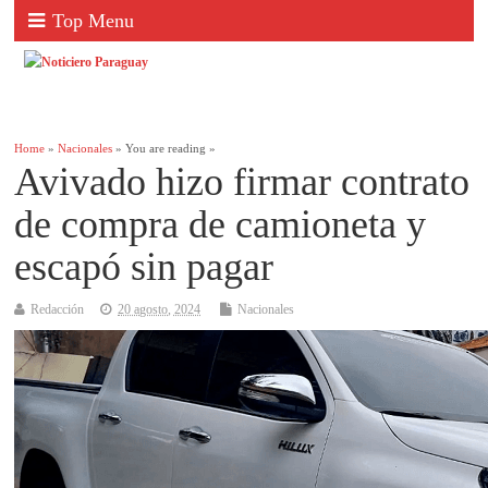
Top Menu
Home
»
Nacionales
» You are reading »
Avivado hizo firmar contrato
de compra de camioneta y
escapó sin pagar
Redacción
20 agosto, 2024
Nacionales