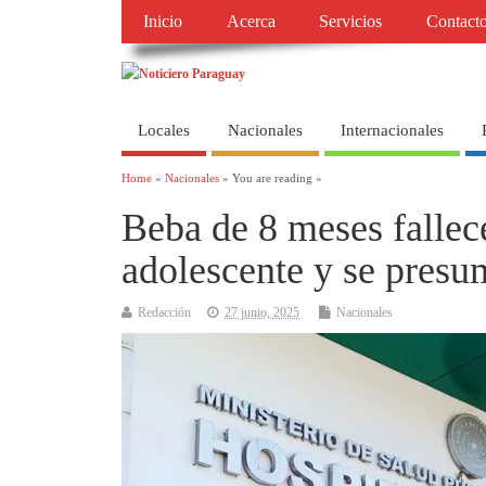
Inicio
Acerca
Servicios
Contact
Locales
Nacionales
Internacionales
Home
»
Nacionales
» You are reading »
Beba de 8 meses fallec
adolescente y se presu
Redacción
27 junio, 2025
Nacionales