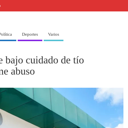
o
Política
Deportes
Varios
e bajo cuidado de tío
me abuso