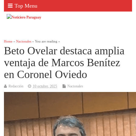
Top Menu
Home
»
Nacionales
» You are reading »
Beto Ovelar destaca amplia
ventaja de Marcos Benítez
en Coronel Oviedo
Redacción
10 octubre, 2025
Nacionales