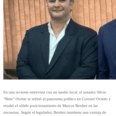
En una reciente entrevista con un medio local, el senador Silvio
“Beto” Ovelar se refirió al panorama político en Coronel Oviedo y
resaltó el sólido posicionamiento de Marcos Benítez en las
encuestas. Según el legislador, Benítez mantiene una ventaja de