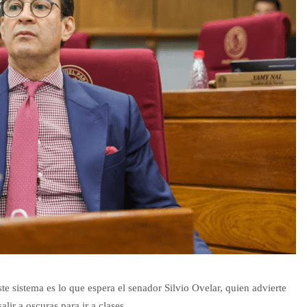
te sistema es lo que espera el senador Silvio Ovelar, quien advierte
alir a oscuras para ir a clases.