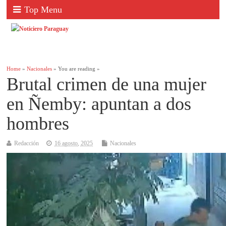
Top Menu
Home
»
Nacionales
» You are reading »
Brutal crimen de una mujer
en Ñemby: apuntan a dos
hombres
Redacción
16 agosto, 2025
Nacionales