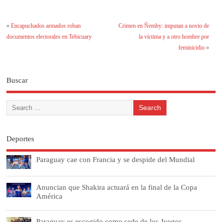
«
Encapuchados armados roban
Crimen en Ñemby: imputan a novio de
documentos electorales en Tebicuary
la víctima y a otro hombre por
feminicidio
»
Buscar
Deportes
Paraguay cae con Francia y se despide del Mundial
Anuncian que Shakira actuará en la final de la Copa
América
Paraguay es escogido como sede de los Juegos