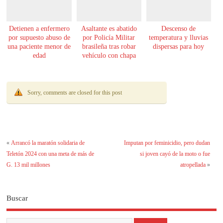
Detienen a enfermero
Asaltante es abatido
Descenso de
por supuesto abuso de
por Policía Militar
temperatura y lluvias
una paciente menor de
brasileña tras robar
dispersas para hoy
edad
vehículo con chapa
paraguaya
Sorry, comments are closed for this post
«
Arrancó la maratón solidaria de
Imputan por feminicidio, pero dudan
Teletón 2024 con una meta de más de
si joven cayó de la moto o fue
G. 13 mil millones
atropellada
»
Buscar