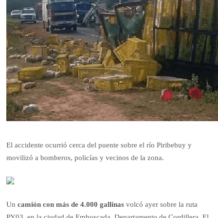
El accidente ocurrió cerca del puente sobre el río Piribebuy y
movilizó a bomberos, policías y vecinos de la zona.
Un
camión con más de 4.000 gallinas
volcó ayer sobre la ruta
PY03, en la ciudad de Emboscada, Departamento de Cordillera. El