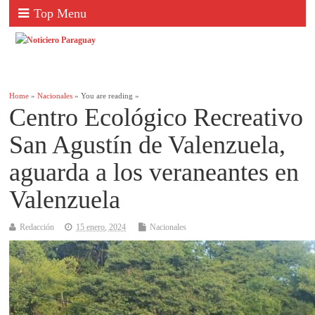
Top Menu
Home
»
Nacionales
» You are reading »
Centro Ecológico Recreativo
San Agustín de Valenzuela,
aguarda a los veraneantes en
Valenzuela
Redacción
15 enero, 2024
Nacionales