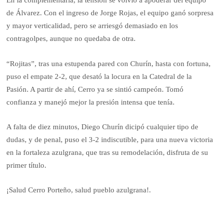
En la complementaria, la tensión se volvió a apoderar del equipo
de Álvarez. Con el ingreso de Jorge Rojas, el equipo ganó sorpresa
y mayor verticalidad, pero se arriesgó demasiado en los
contragolpes, aunque no quedaba de otra.
“Rojitas”, tras una estupenda pared con Churín, hasta con fortuna,
puso el empate 2-2, que desató la locura en la Catedral de la
Pasión. A partir de ahí, Cerro ya se sintió campeón. Tomó
confianza y manejó mejor la presión intensa que tenía.
A falta de diez minutos, Diego Churín dicipó cualquier tipo de
dudas, y de penal, puso el 3-2 indiscutible, para una nueva victoria
en la fortaleza azulgrana, que tras su remodelación, disfruta de su
primer título.
¡Salud Cerro Porteño, salud pueblo azulgrana!.