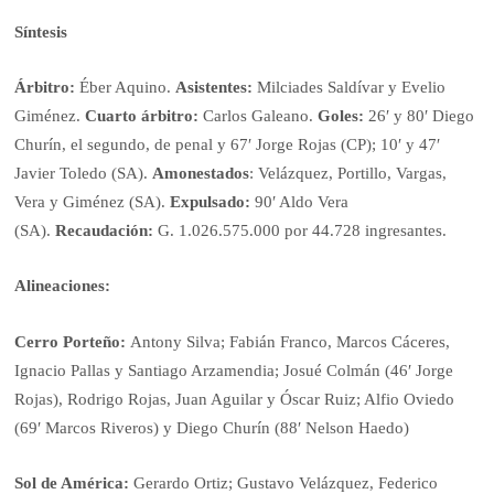
Síntesis
Árbitro:
Éber Aquino.
Asistentes:
Milciades Saldívar y Evelio
Giménez.
Cuarto árbitro:
Carlos Galeano.
Goles:
26′ y 80′ Diego
Churín, el segundo, de penal y 67′ Jorge Rojas (CP); 10′ y 47′
Javier Toledo (SA).
Amonestados
: Velázquez, Portillo, Vargas,
Vera y Giménez (SA).
Expulsado:
90′ Aldo Vera
(SA).
Recaudación:
G. 1.026.575.000 por 44.728 ingresantes.
Alineaciones:
Cerro Porteño:
Antony Silva; Fabián Franco, Marcos Cáceres,
Ignacio Pallas y Santiago Arzamendia; Josué Colmán (46′ Jorge
Rojas), Rodrigo Rojas, Juan Aguilar y Óscar Ruiz; Alfio Oviedo
(69′ Marcos Riveros) y Diego Churín (88′ Nelson Haedo)
Sol de América:
Gerardo Ortiz; Gustavo Velázquez, Federico