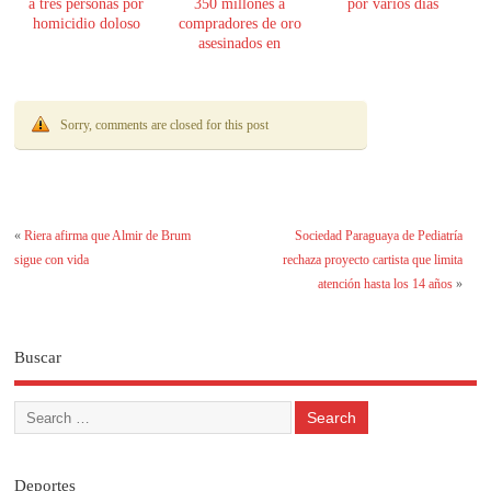
a tres personas por
350 millones a
por varios días
homicidio doloso
compradores de oro
asesinados en
Encarnación
Sorry, comments are closed for this post
«
Riera afirma que Almir de Brum
Sociedad Paraguaya de Pediatría
sigue con vida
rechaza proyecto cartista que limita
atención hasta los 14 años
»
Buscar
Deportes