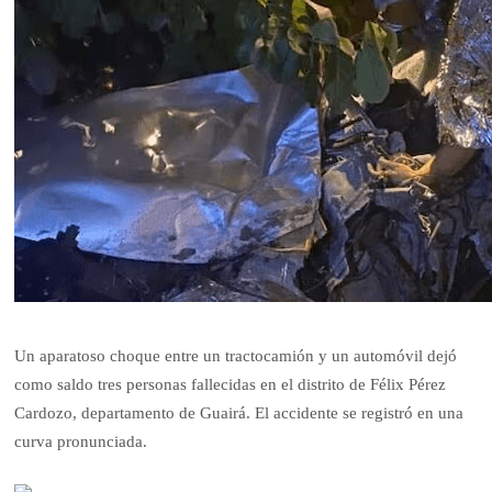
Un aparatoso choque entre un tractocamión y un automóvil dejó
como saldo tres personas fallecidas en el distrito de Félix Pérez
Cardozo, departamento de Guairá. El accidente se registró en una
curva pronunciada.