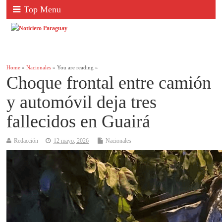
Top Menu
Home
»
Nacionales
» You are reading »
Choque frontal entre camión
y automóvil deja tres
fallecidos en Guairá
Redacción
12 mayo, 2026
Nacionales