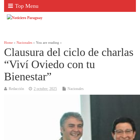
Top Menu
Home
»
Nacionales
» You are reading »
Clausura del ciclo de charlas
“Viví Oviedo con tu
Bienestar”
Redacción
2 octubre, 2025
Nacionales