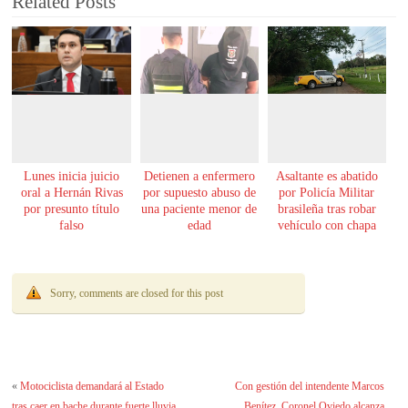
Related Posts
Lunes inicia juicio
Detienen a enfermero
Asaltante es abatido
oral a Hernán Rivas
por supuesto abuso de
por Policía Militar
por presunto título
una paciente menor de
brasileña tras robar
falso
edad
vehículo con chapa
paraguaya
Sorry, comments are closed for this post
«
Motociclista demandará al Estado
Con gestión del intendente Marcos
tras caer en bache durante fuerte lluvia
Benítez, Coronel Oviedo alcanza