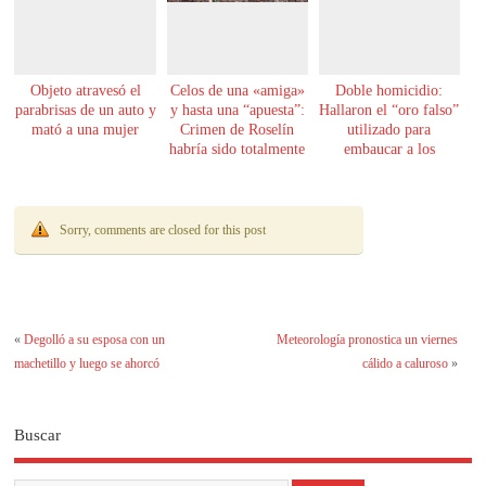
Objeto atravesó el
Celos de una «amiga»
Doble homicidio:
parabrisas de un auto y
y hasta una “apuesta”:
Hallaron el “oro falso”
mató a una mujer
Crimen de Roselín
utilizado para
habría sido totalmente
embaucar a los
premeditado
hombres asesinados en
Encarnación
Sorry, comments are closed for this post
«
Degolló a su esposa con un
Meteorología pronostica un viernes
machetillo y luego se ahorcó
cálido a caluroso
»
Buscar