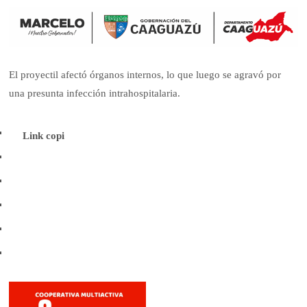
El proyectil afectó órganos internos, lo que luego se agravó por
una presunta infección intrahospitalaria.
W
Link copi
h
F
a
a
T
t
c
w
s
E
e
i
A
m
b
C
t
p
a
o
o
t
p
i
o
p
e
l
k
y
r