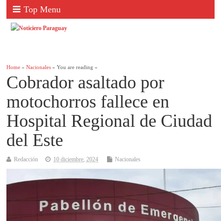
Top Menu
Home
»
Nacionales
» You are reading »
Cobrador asaltado por
motochorros fallece en
Hospital Regional de Ciudad
del Este
Redacción
10 diciembre, 2024
Nacionales