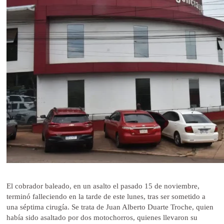
El cobrador baleado, en un asalto el pasado 15 de noviembre,
terminó falleciendo en la tarde de este lunes, tras ser sometido a
una séptima cirugía. Se trata de Juan Alberto Duarte Troche, quien
había sido asaltado por dos motochorros, quienes llevaron su