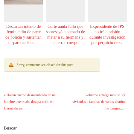
Descartan intento de
Corte anula fallo que
Expresidente de IPS
feminicidio de parte
sobreseyó a acusado de
no irá a prisión
de policía y sustentan
matar a su hermana y
durante investigación
disparo accidental
enterrar cuerpo
por perjuicio de G.
61.000 millones
Sorry, comments are closed for this post
«
Hallan cuerpo desmembrado de un
Gobierno entrega más de 350
hombre que estaba desaparecido en
viviendas a familias de varios distritos
Hernandarias
de Caaguazú
»
Buscar