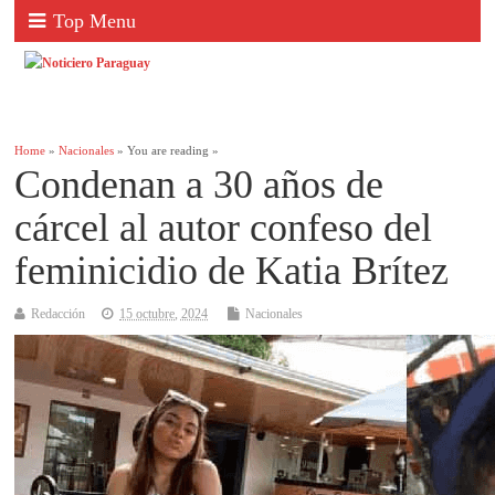
Top Menu
Home
»
Nacionales
» You are reading »
Condenan a 30 años de
cárcel al autor confeso del
feminicidio de Katia Brítez
Redacción
15 octubre, 2024
Nacionales