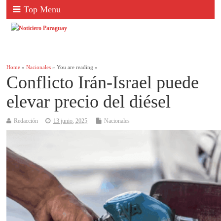
Top Menu
Home
»
Nacionales
» You are reading »
Conflicto Irán-Israel puede
elevar precio del diésel
Redacción
13 junio, 2025
Nacionales