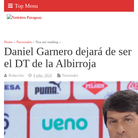
Top Menu
Home
»
Nacionales
» You are reading »
Daniel Garnero dejará de ser
el DT de la Albirroja
Redacción
4 julio, 2024
Nacionales