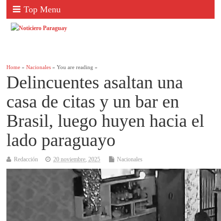
Top Menu
Home
»
Nacionales
» You are reading »
Delincuentes asaltan una
casa de citas y un bar en
Brasil, luego huyen hacia el
lado paraguayo
Redacción
20 noviembre, 2025
Nacionales