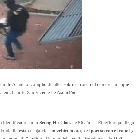
ción de Asunción, amplió detalles sobre el caso del comerciante que
a en el barrio San Vicente de Asunción.
na identificado como
Seung Ho Choi
, de 56 años. “Él refirió que llegó
 domicilio estaba bajando,
un vehículo ataja el portón con el capot y
bo agravado”, refirió el jefe policial en declaraciones a la 1080.