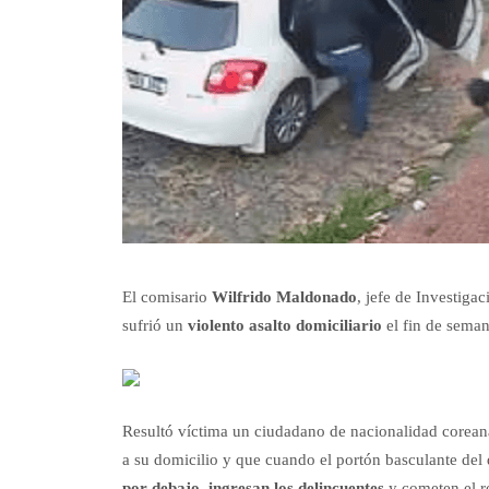
El comisario
Wilfrido Maldonado
, jefe de Investiga
sufrió un
violento asalto domiciliario
el fin de seman
Resultó víctima un ciudadano de nacionalidad corea
a su domicilio y que cuando el portón basculante del
por debajo, ingresan los delincuentes
y cometen el ro