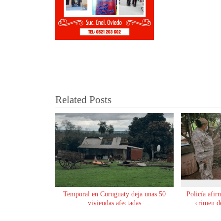
Related Posts
Temporal en Curuguaty deja unas 50
Policía afir
viviendas afectadas
crimen de