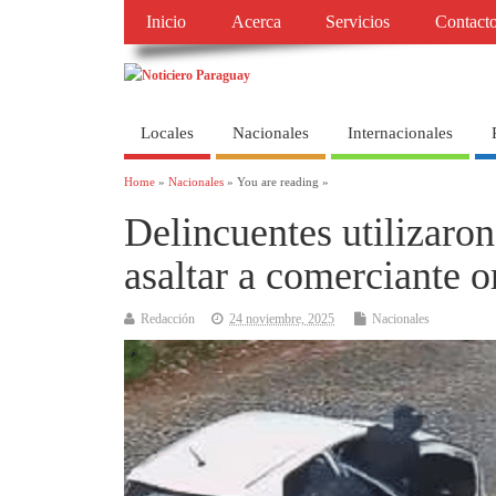
Inicio
Acerca
Servicios
Contact
Locales
Nacionales
Internacionales
Home
»
Nacionales
» You are reading »
Delincuentes utilizaron
asaltar a comerciante o
Redacción
24 noviembre, 2025
Nacionales