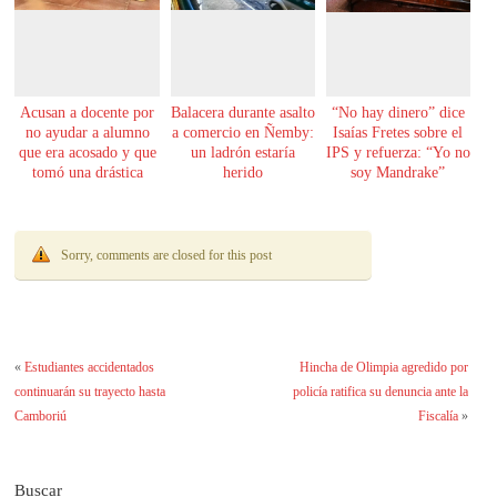
Acusan a docente por
Balacera durante asalto
“No hay dinero” dice
no ayudar a alumno
a comercio en Ñemby:
Isaías Fretes sobre el
que era acosado y que
un ladrón estaría
IPS y refuerza: “Yo no
tomó una drástica
herido
soy Mandrake”
decisión
Sorry, comments are closed for this post
«
Estudiantes accidentados
Hincha de Olimpia agredido por
continuarán su trayecto hasta
policía ratifica su denuncia ante la
Camboriú
Fiscalía
»
Buscar