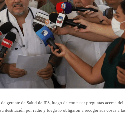
 de gerente de Salud de IPS, luego de contestar preguntas acerca del
su destitución por radio y luego lo obligaron a recoger sus cosas a las