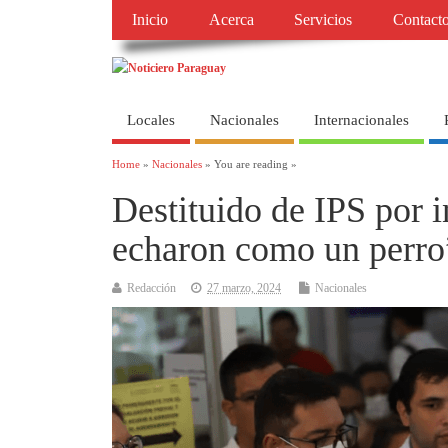
Inicio
Acerca
Servicios
Contact
Locales
Nacionales
Internacionales
Home
»
Nacionales
» You are reading »
Destituido de IPS por 
echaron como un perro
Redacción
27 marzo, 2024
Nacionales