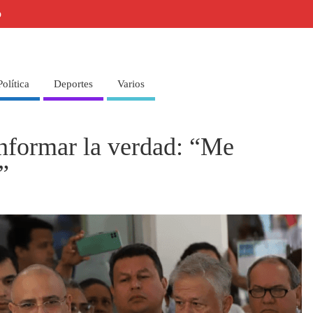
o
Política
Deportes
Varios
informar la verdad: “Me
”