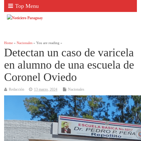
Top Menu
Home
»
Nacionales
» You are reading »
Detectan un caso de varicela
en alumno de una escuela de
Coronel Oviedo
Redacción
13 marzo, 2024
Nacionales