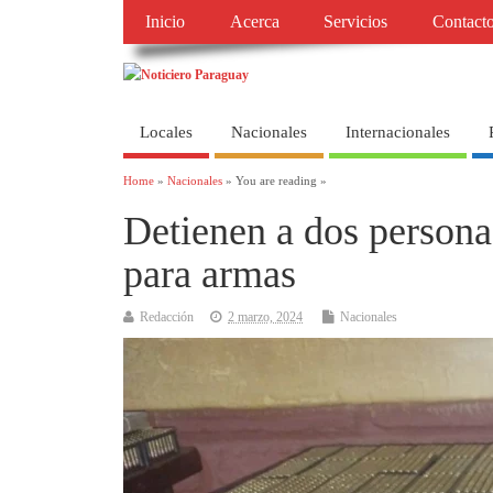
Inicio
Acerca
Servicios
Contact
Locales
Nacionales
Internacionales
Home
»
Nacionales
» You are reading »
Detienen a dos persona
para armas
Redacción
2 marzo, 2024
Nacionales