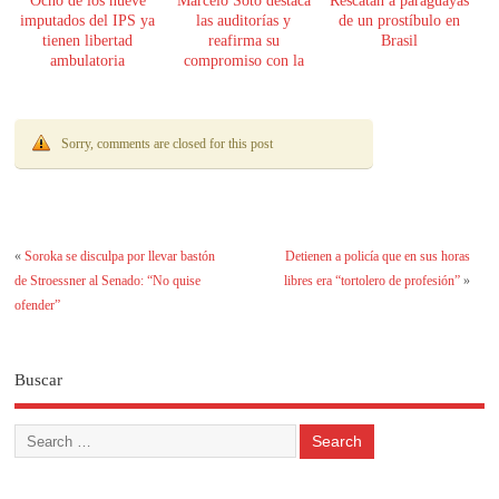
Ocho de los nueve
Marcelo Soto destaca
Rescatan a paraguayas
imputados del IPS ya
las auditorías y
de un prostíbulo en
tienen libertad
reafirma su
Brasil
ambulatoria
compromiso con la
transparencia
Sorry, comments are closed for this post
«
Soroka se disculpa por llevar bastón
Detienen a policía que en sus horas
de Stroessner al Senado: “No quise
libres era “tortolero de profesión”
»
ofender”
Buscar