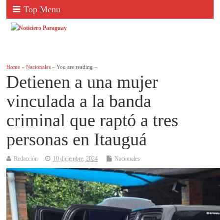
Top Menu
Home
»
Nacionales
» You are reading »
Detienen a una mujer
vinculada a la banda
criminal que raptó a tres
personas en Itauguá
Redacción
10 diciembre, 2024
Nacionales