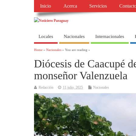
Inicio
Acerca
Servicios
Contact
Locales
Nacionales
Internacionales
Home
»
Nacionales
» You are reading »
Diócesis de Caacupé de
monseñor Valenzuela
Redacción
11 julio, 2025
Nacionales