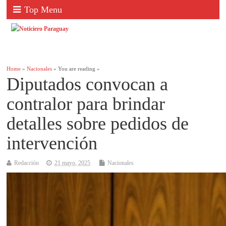
Top Menu
Home
»
Nacionales
» You are reading »
Diputados convocan a
contralor para brindar
detalles sobre pedidos de
intervención
Redacción
21 mayo, 2025
Nacionales