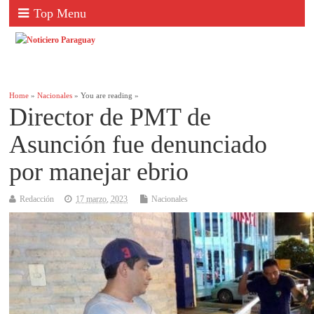
Top Menu
Home
»
Nacionales
» You are reading »
Director de PMT de
Asunción fue denunciado
por manejar ebrio
Redacción
17 marzo, 2023
Nacionales