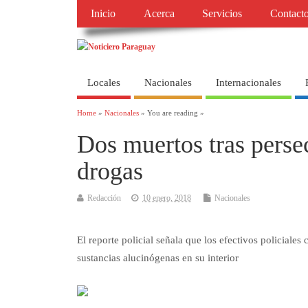
Inicio
Acerca
Servicios
Contact
Locales
Nacionales
Internacionales
Home
»
Nacionales
» You are reading »
Dos muertos tras perse
drogas
Redacción
10 enero, 2018
Nacionales
El reporte policial señala que los efectivos policial
sustancias alucinógenas en su interior