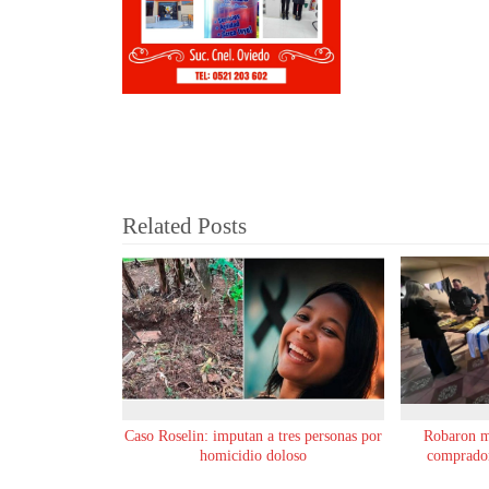
Related Posts
Caso Roselin: imputan a tres personas por
Robaron m
homicidio doloso
comprador