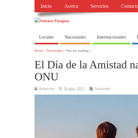
Inicio
Acerca
Servicios
Contact
Locales
Nacionales
Internacionales
Home
»
Nacionales
» You are reading »
El Día de la Amistad na
ONU
Redacción
30 julio, 2025
Nacionales