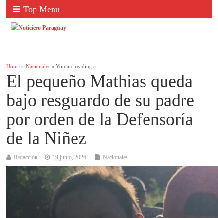
Top Menu
Home
»
Nacionales
» You are reading »
El pequeño Mathias queda
bajo resguardo de su padre
por orden de la Defensoría
de la Niñez
Redacción
19 junio, 2026
Nacionales