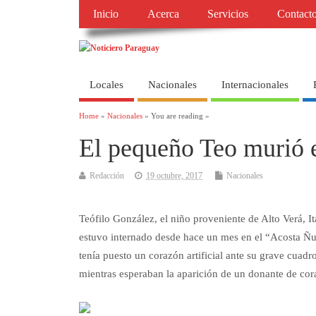
Inicio
Acerca
Servicios
Contact
Locales
Nacionales
Internacionales
Home
»
Nacionales
» You are reading »
El pequeño Teo murió 
Redacción
19 octubre, 2017
Nacionales
Teófilo González, el niño proveniente de Alto Verá, I
estuvo internado desde hace un mes en el “Acosta Ñu
tenía puesto un corazón artificial ante su grave cuadro
mientras esperaban la aparición de un donante de cor