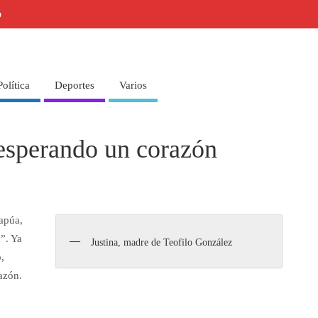
o
Política
Deportes
Varios
esperando un corazón
tapúa,
”. Ya
Justina, madre de Teofilo González
,
azón.