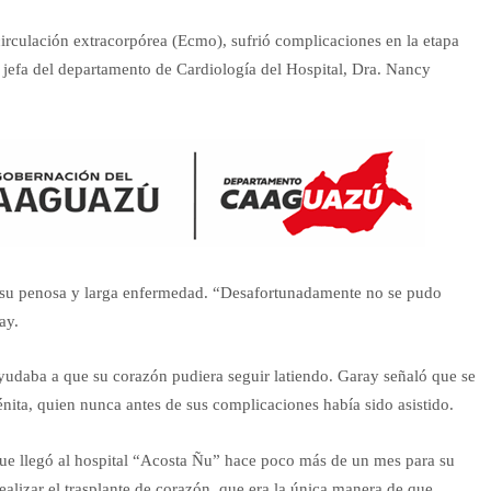
irculación extracorpórea (Ecmo), sufrió complicaciones en la etapa
a jefa del departamento de Cardiología del Hospital, Dra. Nancy
e su penosa y larga enfermedad. “Desafortunadamente no se pudo
ay.
udaba a que su corazón pudiera seguir latiendo. Garay señaló que se
ita, quien nunca antes de sus complicaciones había sido asistido.
 que llegó al hospital “Acosta Ñu” hace poco más de un mes para su
ealizar el trasplante de corazón, que era la única manera de que