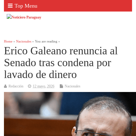
Top Menu
Home
»
Nacionales
» You are reading »
Erico Galeano renuncia al
Senado tras condena por
lavado de dinero
Redacción
12 mayo, 2026
Nacionales