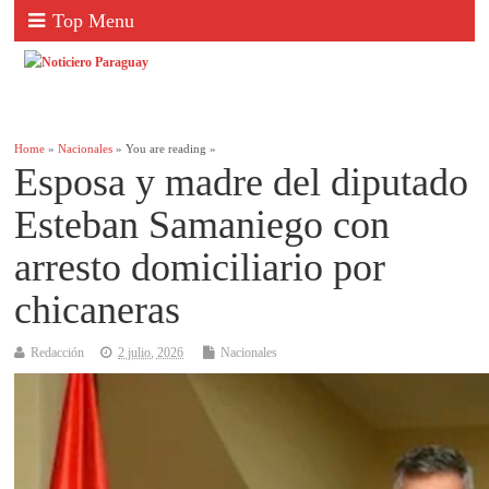
Top Menu
Home
»
Nacionales
» You are reading »
Esposa y madre del diputado
Esteban Samaniego con
arresto domiciliario por
chicaneras
Redacción
2 julio, 2026
Nacionales