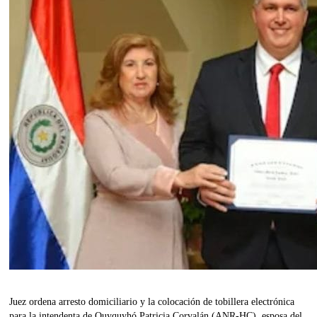
Juez ordena arresto domiciliario y la colocación de tobillera electrónica
para la intendenta de Quyquyhó Patricia Corvalán (ANR-HC), esposa del